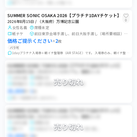
紙チケットになります。手渡しも可能です。
SUMMER SONIC OSAKA 2026【プラチナ1DAYチケット】
0
2026年8月15日 / （大阪府）万博記念公園
女性名義
席種未定
紙チケ
前日東京会場手渡し、前日大阪手渡し（場所要相談）、当日手渡し
価格ご提示ください
2
×
枚
バラ可
1dayプラチナ入場券＋朝イチ整理券（AIR STAGE）です。 入場券のみ、朝イチ整理券のみの購入も検討致しますのでお気軽にメッセージください。 入場券は紙...
SUMMER SONIC TOKYO 2026【プラチナ1DAYチケット】
2026年8月15日 / ZOZOマリンスタジアム／幕張メッセ
女性名義
席種未定
売り切れ
発券番号
公演7日前までに発券番号共有
38,000
1
円
×
枚
朝イチ整理券は申し込めません。
SUMMER SONIC TOKYO 2026【プラチナ1DAYチケット】
2026年8月15日 / ZOZOマリンスタジアム／幕張メッセ
女性名義
席種未定
売り切れ
電チケ
5日前までにスマチケURLにて受け渡し
35,000
2
円
×
枚