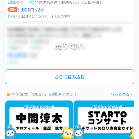
紙チケ
発見次第速達で郵送もしくは当日手渡し
3,000
2
即決
円
×
枚
マリンL2連番となります。 本人対応不可
SUMMER SONIC TOKYO 2026【プラチナ1DAYチケット】
2026年8月16日 / ZOZOマリンスタジアム／幕張メッセ
女性名義
席種未定
売り切れ
電チケ
同行
50,000
1
円
×
枚
Sato
さらに読み込む
中間淳太（WEST.）の関連マガジン
もっと見る