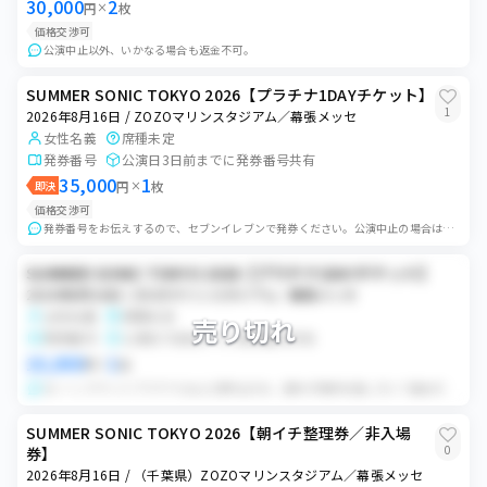
30,000
2
円
×
枚
価格交渉可
公演中止以外、いかなる場合も返金不可。
SUMMER SONIC TOKYO 2026【プラチナ1DAYチケット】
1
2026年8月16日 / ZOZOマリンスタジアム／幕張メッセ
女性名義
席種未定
発券番号
公演日3日前までに発券番号共有
35,000
1
即決
円
×
枚
価格交渉可
発券番号をお伝えするので、セブンイレブンで発券ください。公演中止の場合は、各種手数料を差し引いた全額を返金いたします。
SUMMER SONIC TOKYO 2026【プラチナ1DAYチケット】
2026年8月16日 / ZOZOマリンスタジアム／幕張メッセ
女性名義
席種未定
売り切れ
発券番号
公演日7日前までに発券番号共有
10,000
1
円
×
枚
ローソンチケットプラチナ1day 公演中止のみ、送料+手数料を差し引いて返金対応致します。 ご入金確認後、連絡ボードにて詳細お伝え致します。
SUMMER SONIC TOKYO 2026【朝イチ整理券／非入場
0
券】
2026年8月16日 / （千葉県）ZOZOマリンスタジアム／幕張メッセ