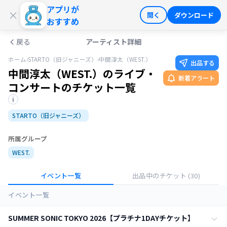
アプリが
ログイン
会員登録
×
開く
ダウンロード
おすすめ
戻る
アーティスト詳細
ホーム
›
STARTO（旧ジャニーズ）
›
中間淳太（WEST.）
出品する
中間淳太（WEST.）のライブ・
新着アラート
コンサートのチケット一覧
i
STARTO（旧ジャニーズ）
所属グループ
WEST.
イベント一覧
出品中のチケット
(30)
イベント一覧
SUMMER SONIC TOKYO 2026【プラチナ1DAYチケット】