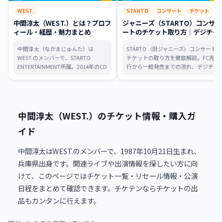
WEST.
STARTO
コンサート
チケット
中間淳太（WEST.）とは？プロフ
ジャニーズ（STARTO）コンサ
ィール・経歴・魅力まとめ
ートのチケット取り方｜デジチ
ケ・同行者・制作開放席まで攻略
中間淳太（なかまじゅんた）は
STARTO（旧ジャニーズ）コンサート
WEST.のメンバーで、STARTO
チケットの取り方を徹底解説。FC先
ENTERTAINMENT所属。2014年のCD
行から一般発売までの流れ、デジチ
デビューから映画・音楽・情報番組
ケ・同行者ルール、制作開放席の攻
と多方面で活躍し、台北市観光アン
略法、当日の注意点まで、これ一本
バサダーも務める。プロフィール・
で全て分かります。
経歴・魅力を初心者向けに徹底まと
め。
中間淳太（WEST.）のチケット情報・購入ガ
イド
中間淳太はWEST.のメンバーで、1987年10月21日生まれ、
兵庫県出身です。関連ライブや出演情報を探したい方に向
けて、このページではチケット一覧・リセール情報・公演
日程をまとめて確認できます。チケテンならチケットの出
品もカンタンに行えます。