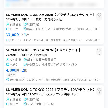
・8/15 サマソニ 1dayプラチナチケット ・2枚でのお譲り ・スマチケのURLでのお譲り ・公演中止の場合は手数料以外全額返金 ・その他、出演者変更やご...
SUMMER SONIC OSAKA 2026【プラチナ1DAYチケット】
1
2026年8月15日 / （大阪府）万博記念公園
女性名義
席種未定
紙チケ
郵送、日にちによっては都内手渡し、時間によっては前日・当日大阪にて手渡し可能（郵送以外は要相談）
33,000
1
円
×
枚
⭐️プライベート出品（プラベル）致しますので、購入の際はメッセージお願い致します。 プラチナ1dayチケット 1枚 公演中止以外、如何なる場合でも返金不可
SUMMER SONIC OSAKA 2026【1DAYチケット】
1
2026年8月15日 / 万博記念公園
女性名義
朝イチ整理券整理番号
電チケ
分配又は、機種変更手続きでのお譲り
4,000
2
円
×
枚
バラ可
SUMMER SONIC 2026 サマソニ 朝イチ整理券【大阪 8/15 AIR STAGE】のお譲りです。 本チケと合わせて購入希望の場合は対応🉑 1枚の...
SUMMER SONIC TOKYO 2026【プラチナ1DAYチケット】
0
2026年8月16日 / ZOZOマリンスタジアム／幕張メッセ
女性名義
席種未定
電チケ
スマチケ経由で分配