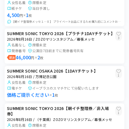
女性名義
席種未定
紙チケ
当日手渡し
4,500
1
円
×
枚
【朝イチ整理券メッセ１―８】 プライベート出品にするため購入前にコメントお願い致します。 当日会場付近にて手渡し致します。 リストバンド交換は8時からになり...
SUMMER SONIC TOKYO 2026【プラチナ1DAYチケット】
3
2026年8月16日 / ZOZOマリンスタジアム／幕張メッセ
名義なし
席種未定
発券番号
公演日7日前までに発券番号共有
46,000
2
即決
円
×
枚
SUMMER SONIC OSAKA 2026【1DAYチケット】
1
2026年8月16日 / 万博記念公園
女性名義
席種未定
電チケ
イープラスのスマチケにて分配いたします
価格ご提示ください
1
×
枚
SUMMER SONIC TOKYO 2026【朝イチ整理券／非入場
1
券】
2026年8月16日 / （千葉県）ZOZOマリンスタジアム／幕張メッセ
女性名義
席種未定