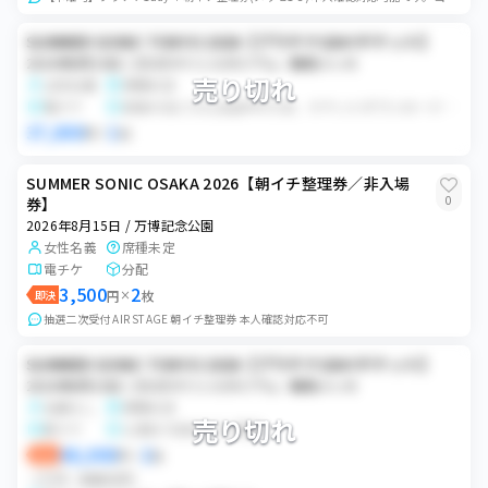
SUMMER SONIC TOKYO 2026【プラチナ1DAYチケット】
2026年8月15日 / ZOZOマリンスタジアム／幕張メッセ
売り切れ
女性名義
席種未定
電チケ
前後の日にちも出品中のため、チケットダウンロード、ログイン情報の共有が前日になります。 現時点で前日のお取引決定しているので、ログイン情報の共有は前日になります。 また当日入場後、ログアウトの手続きまでしていただきたいです。 その点ご理解ご協力いただける方のみお願いします。 また不明点あれば購入前にお願いします。
37,000
1
円
×
枚
SUMMER SONIC OSAKA 2026【朝イチ整理券／非入場
0
券】
2026年8月15日 / 万博記念公園
女性名義
席種未定
電チケ
分配
3,500
2
即決
円
×
枚
抽選二次受付 AIR STAGE 朝イチ整理券 本人確認対応不可
SUMMER SONIC TOKYO 2026【プラチナ1DAYチケット】
2026年8月15日 / ZOZOマリンスタジアム／幕張メッセ
名義なし
席種未定
売り切れ
紙チケ
公演日7日前までに郵送
48,000
2
即決
円
×
枚
バラ可
価格交渉可