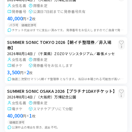
女性名義
席種未定
発券番号
公演日7日前までに発券番号共有
40,000
2
円
×
枚
バラ可
価格交渉可
チケット代金はすでに支払い済みです。 発券番号をお伝えしますのでご自身で発見をお願い致します。 チケット代金はかかりませんが発券手数料がかかる場合がございます。...
SUMMER SONIC TOKYO 2026【朝イチ整理券／非入場
3
券】
2026年8月14日 / （千葉県）ZOZOマリンスタジアム／幕張メッセ
女性名義
席種未定
紙チケ
発券番号をお伝えします
3,500
2
円
×
枚
抽選二次受付 マリンL朝イチ整理券 となります。 当日は本確される可能性が高いので入場前に合流して、入場する時のみ同行の方と別れて入場して頂く形になるかと思い...
SUMMER SONIC OSAKA 2026【プラチナ1DAYチケット】
1
2026年8月14日 / （大阪府）万博記念公園
女性名義
席種未定
電チケ
スマチケアプリにて分配
40,000
1
円
×
枚
価格交渉可
公演中止の場合を除き、返金不可。