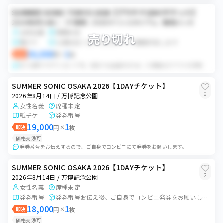
SUMMER SONIC TOKYO 2026【プラチナ1DAYチケット】
2026年8月14日 / （千葉県）ZOZOマリンスタジアム／幕張メッセ
女性名義
席種未定
売り切れ
電チケ
公演日近くなったらログイン情報共有します
36,000
1
即決
円
×
枚
8/7以降チケダウンロード可。 別日でも出品中のため、入場後ログアウトの手続きまでしていただきたいです。 また不明点あれば購入前にお願いします。
SUMMER SONIC OSAKA 2026【1DAYチケット】
0
2026年8月14日 / 万博記念公園
女性名義
席種未定
紙チケ
発券番号
19,000
1
即決
円
×
枚
価格交渉可
発券番号をお伝えするので、ご自身でコンビニにて発券をお願いします。
SUMMER SONIC OSAKA 2026【1DAYチケット】
2
2026年8月14日 / 万博記念公園
女性名義
席種未定
発券番号
発券番号お伝え後、ご自身でコンビニ発券をお願いします。
18,000
1
即決
円
×
枚
価格交渉可