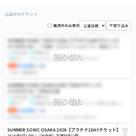
2026年8月15日
（千葉県）ZOZOマリンスタジアム／幕張メッセ
1
枚
2026年10月31日
万博記念公園
0
枚
全ての日程
[大阪府] 万博記念公園
0
枚
出品中のチケット
（千葉県）ZOZOマリンスタジアム／幕張メッセ
2026年8月16日
0
枚
2026年11月1日
万博記念公園
0
枚
販売中のみ表示
絞り込み
2026年8月14日
[大阪府] 万博記念公園
0
枚
（千葉県）ZOZOマリンスタジアム／幕張メッセ
SUMMER SONIC TOKYO 2026【プラチナ1DAYチケット】
2026年8月14日 / （千葉県）ZOZOマリンスタジアム／幕張メッセ
女性名義
席種未定
売り切れ
電チケ
スマチケにて分配させていただきます！
38,000
2
即決
円
×
枚
バラ可
価格交渉可
SUMMER SONIC OSAKA 2026【1DAYチケット】
2026年8月14日 / 万博記念公園
女性名義
席種未定
売り切れ
紙チケ
発券番号お伝え後、ご自身でコンビニ発券をお願いします。
15,000
1
即決
円
×
枚
諸事情により行けなくなってしまった為出品させて頂きます。
SUMMER SONIC OSAKA 2026【プラチナ1DAYチケット】
1
2026年8月14日 / （大阪府）万博記念公園