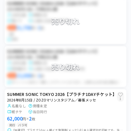
SUMMER SONIC OSAKA 2026【1DAYチケット】
2026年8月14日 / 万博記念公園
女性名義
席種未定
売り切れ
電チケ
公演日2日前にQR共有
51,706
1
即決
円
×
枚
QR
専用
SUMMER SONIC OSAKA 2026【1DAYチケット】
2026年8月14日 / 万博記念公園
女性名義
席種未定
売り切れ
発券番号
公演日7日前までに発券番号共有
15,000
1
即決
円
×
枚
オフィシャル先行にて購入したチケットになります。 公演中止以外の自己都合によるキャンセルは一切お受けしませんのでご了承下さい。
SUMMER SONIC TOKYO 2026【プラチナ1DAYチケット】
1
2026年8月15日 / ZOZOマリンスタジアム／幕張メッセ
名義なし
席種未定
紙チケ
当日同行
62,000
2
円
×
枚
同行
バラ可
【本確可】プラチナ1day ＋朝イチ整理券(メッセ1-8) 本人確認対応可能です。 当日開場時刻前にお待ち合わせ可能な方のみご購入ください。 公演中止によるチ...