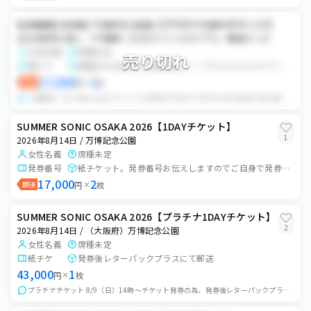
SUMMER SONIC TOKYO 2026【プラチナ1DAYチケット】
2026年8月14日 / （千葉県）ZOZOマリンスタジアム／幕張メッセ
女性名義
席種未定
売り切れ
電チケ
開催日の3日前の15時以降にイープラスのスマチケで分配予定
17,000
1
即決
円
×
枚
一般販売 8/14(金) 1dayチケット SUMMER SONIC TOKYO 2026 8月11日15時以降、分配可能になり次第、URLをお送りいたします...
SUMMER SONIC OSAKA 2026【1DAYチケット】
1
2026年8月14日 / 万博記念公園
女性名義
席種未定
発券番号
紙チケット。発券番号お伝えしますのでご自身で発券をお願いいたします。
17,000
2
即決
円
×
枚
SUMMER SONIC OSAKA 2026【プラチナ1DAYチケット】
2
2026年8月14日 / （大阪府）万博記念公園
女性名義
席種未定
紙チケ
発券後レターパックプラスにて郵送
43,000
1
円
×
枚
プラチナチケット 8/9（日）14時〜チケット発券の為、発券後レターパックプラスにて発送します。