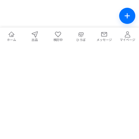
ホーム
出品
検討中
ひろば
メッセージ
マイページ
チケテン！
ライブ中の席交換もできる総合チケットサイト。安全な取引をサ
ポートします。
ホーム
マイページ
お問い合わせ
お知らせ
使い方ガイド
コラム
Magazine
提携メディア
利用規約
プライバシーポリシー
特定商取引法に基づく表記
チケット不正転売禁止法について