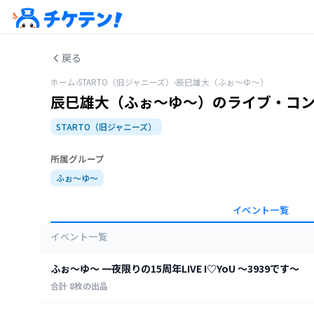
戻る
ホーム
›
STARTO（旧ジャニーズ）
›
辰巳雄大（ふぉ～ゆ～）
辰巳雄大（ふぉ～ゆ～）のライブ・コ
STARTO（旧ジャニーズ）
所属グループ
ふぉ～ゆ～
イベント一覧
イベント一覧
ふぉ～ゆ～ 一夜限りの15周年LIVE I♡YoU ～3939です～
合計
8
枚の出品