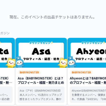
現在、このイベントの出品チケットはありません。
連マガジン
BABYMONSTER
BABYMONSTER
STER）
Asa（BABYMONSTER）とは？
Ahyeonとは？BABYMO
歴・魅力
プロフィール・経歴・魅力まとめ
のプロフィール・経歴・
め
Asa（アサ）はBABYMONSTERの日
AhyeonはBABYMONSTER
メンバー。
本人メンバー。YG流のヒップホップ
を象徴するメンバー。復帰ま
ー前の歌
感をまとったラップとダンス、静か
れ、代表曲「SHEESH」「DR
、
な雰囲気から一転するステージ上の
歌声の魅力、初心者におすす