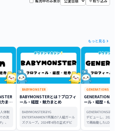
販売中のみ表示
絞り込み
もっと見る
BABYMONSTER
GENERATIONS
NSTER
BABYMONSTERとは？プロフィ
GENERATIONSとは？プ
魅力まと
ール・経歴・魅力まとめ
ール・経歴・6人体制の現
とめ
の7人体制
BABYMONSTERはYG
GENERATIONSは2012年にメ
での流
ENTERTAINMENT所属の7人組ガール
デビューし、2024年以降は6
IP」、
ズグループ。2024年4月の正式デビ
で再始動したLDHのダンス&
めの動
ューから『BABYMONS7ER』
ルグループです。代表曲、経歴、