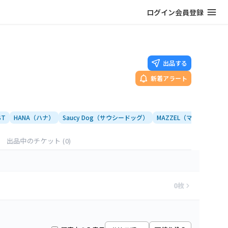
ログイン
会員登録
出品する
新着アラート
ST
HANA（ハナ）
Saucy Dog（サウシードッグ）
MAZZEL（マーゼル）
出品中のチケット
(0)
0
枚