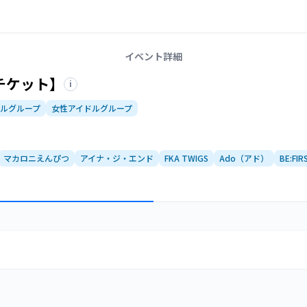
イベント詳細
AYチケット】
i
ルグループ
女性アイドルグループ
マカロニえんぴつ
アイナ・ジ・エンド
FKA TWIGS
Ado（アド）
BE:FIR